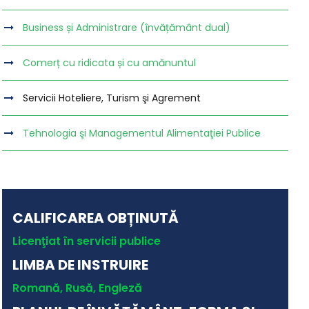
Business și Administrare (învățământ dual)
Comerț cu ridicata și cu amănuntul
Servicii Hoteliere, Turism şi Agrement
Tehnologia şi Managementul Alimentaţiei Publice
CALIFICAREA OBȚINUTĂ
Licenţiat în servicii publice
LIMBA DE INSTRUIRE
Romană, Rusă, Engleză