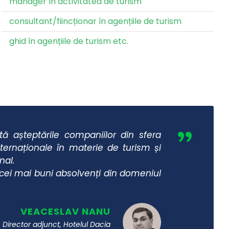
manager în activitatea de turism
consultant/fiincționar în agențiile de turism
ghid în agențiile de turism etc.
”
tă așteptările companiilor din sfera
internaționale în materie de turism și
nal.
 cei mai buni absolvenți din domeniul
VEACESLAV NANU
Director adjunct, Hotelul Dacia