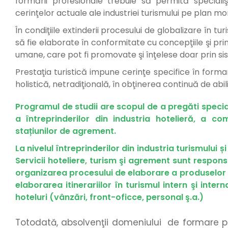
formării profesionale trebuie să permită specialişti
cerinţelor actuale ale industriei turismului pe plan mo
În condiţiile extinderii procesului de globalizare în tu
să fie elaborate în conformitate cu concepţiile şi pri
umane, care pot fi promovate şi înţelese doar prin sis
Prestaţia turistică impune cerinţe specifice în for
holistică, netradiţională, în obţinerea continuă de abil
Programul de studii are scopul de a pregăti special
a întreprinderilor din industria hotelieră, a co
stațiunilor de agrement.
La nivelul întreprinderilor din industria turismului și
Servicii hoteliere, turism şi agrement sunt respons
organizarea procesului de elaborare a produselor tu
elaborarea itinerariilor în turismul intern şi int
hoteluri (vânzări, front-oficce, personal ş.a.)
Totodată, absolvenţii domeniului de formare pr