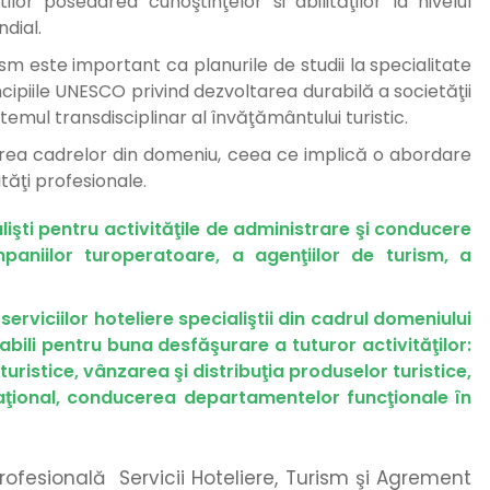
lor posedarea cunoştinţelor si abilităţilor la nivelul
ndial.
rism este important ca planurile de studii la specialitate
ncipiile UNESCO privind dezvoltarea durabilă a societăţii
temul transdisciplinar al învăţământului turistic.
marea cadrelor din domeniu, ceea ce implică o abordare
ităţi profesionale.
işti pentru activităţile de administrare şi conducere
mpaniilor turoperatoare, a agenţiilor de turism, a
 serviciilor hoteliere specialiştii din cadrul domeniului
abili pentru buna desfăşurare a tuturor activităţilor:
ristice, vânzarea şi distribuţia produselor turistice,
ernaţional, conducerea departamentelor funcţionale în
ofesională Servicii Hoteliere, Turism şi Agrement