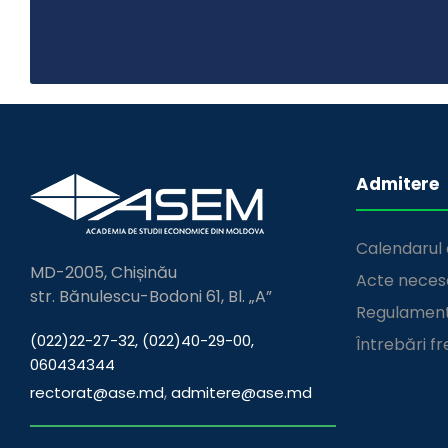
Admitere
Calendarul 
MD-2005, Chișinău
Acte neces
str. Bănulescu-Bodoni 61, Bl. „A”
Regulament
(022)22-27-32, (022)40-29-00,
Întrebări f
060434344
,
rectorat@ase.md
admitere@ase.md