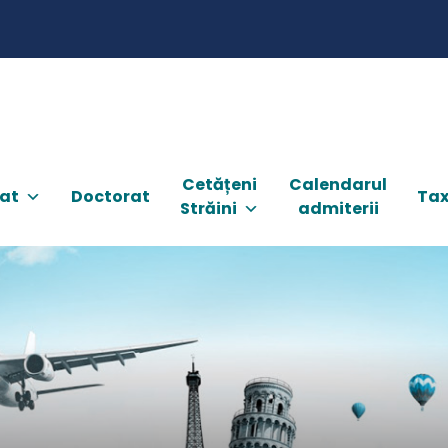
Cetățeni
Calendarul
at
Doctorat
Tax
Străini
admiterii