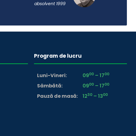
absolvent 1999
Program de lucru
00
00
Luni-Vineri
09
– 17
00
00
Sâmbătă
09
– 17
30
00
Pauză de masă
12
– 13