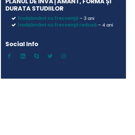
PLANUL DE ÎNVĂȚĂMÂNT, FORMA ȘI
DURATA STUDIILOR
învățământ cu frecvenţă
– 3 ani
învățământ cu frecvenţă redusă
– 4 ani
Social Info