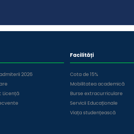
Facilități
admiterii 2026
Cota de 15%
are
Mobilitatea academică
 Licență
Burse extracurriculare
recvente
Servicii Educaționale
Viața studențească