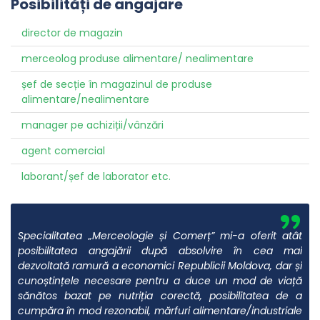
Posibilități de angajare
director de magazin
merceolog produse alimentare/ nealimentare
șef de secție în magazinul de produse
alimentare/nealimentare
manager pe achiziții/vânzări
agent comercial
laborant/șef de laborator etc.
”
Specialitatea „Merceologie și Comerț” mi-a oferit atât
posibilitatea angajării după absolvire în cea mai
dezvoltată ramură a economici Republicii Moldova, dar și
cunoștințele necesare pentru a duce un mod de viață
sănătos bazat pe nutriția corectă, posibilitatea de a
cumpăra în mod rezonabil, mărfuri alimentare/industriale