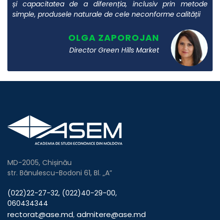
și capacitatea de a diferenția, inclusiv prin metode
simple, produsele naturale de cele neconforme calității
OLGA ZAPOROJAN
Director Green Hills Market
MD-2005, Chișinău
str. Bănulescu-Bodoni 61, Bl. „A”
(022)22-27-32, (022)40-29-00,
060434344
rectorat@ase.md
admitere@ase.md
,