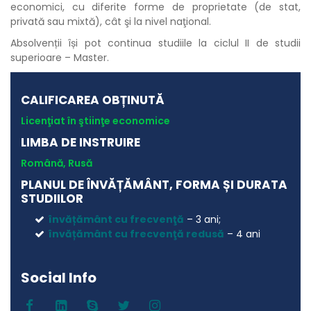
economici, cu diferite forme de proprietate (de stat,
privată sau mixtă), cât şi la nivel naţional.
Absolvenții își pot continua studiile la ciclul II de studii
superioare – Master.
CALIFICAREA OBȚINUTĂ
Licenţiat în ştiinţe economice
LIMBA DE INSTRUIRE
Română, Rusă
PLANUL DE ÎNVĂȚĂMÂNT, FORMA ȘI DURATA
STUDIILOR
învățământ cu frecvenţă
– 3 ani;
învățământ cu frecvenţă redusă
– 4 ani
Social Info