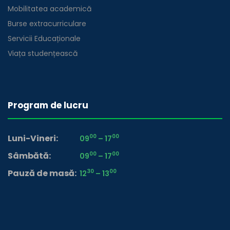
Mobilitatea academică
Burse extracurriculare
Servicii Educaționale
Viața studențească
Program de lucru
Luni-Vineri
00
00
09
– 17
Sâmbătă
00
00
09
– 17
Pauză de masă
30
00
12
– 13