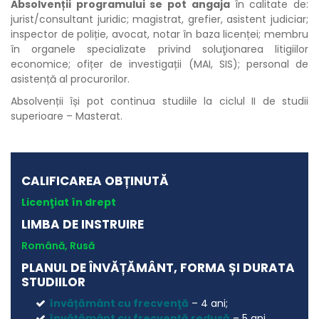
Absolvenții programului se pot angaja
în calitate de:
jurist/consultant juridic; magistrat, grefier, asistent judiciar;
inspector de poliție, avocat, notar în baza licenței; membru
în organele specializate privind soluţionarea litigiilor
economice; ofițer de investigații (MAI, SIS); personal de
asistență al procurorilor.
Absolvenții își pot continua studiile la ciclul II de studii
superioare – Masterat.
CALIFICAREA OBȚINUTĂ
Licenţiat în drept
LIMBA DE INSTRUIRE
Română, Rusă
PLANUL DE ÎNVĂȚĂMÂNT, FORMA ȘI DURATA
STUDIILOR
învățământ cu frecvenţă
– 4 ani;
învățământ cu frecvenţă redusă
– 5 ani