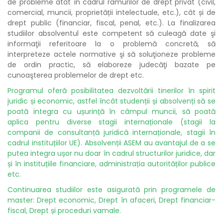
de probleme atât în cadrul ramurilor de drept privat (civil,
comercial, muncii, proprietății intelectuale, etc.), cât și de
drept public (financiar, fiscal, penal, etc.). La finalizarea
studiilor absolventul este competent să culeagă date şi
informaţii referitoare la o problemă concretă, să
interpreteze actele normative şi să soluţioneze probleme
de ordin practic, să elaboreze judecăţi bazate pe
cunoaşterea problemelor de drept etc.
Programul oferă posibilitatea dezvoltării tinerilor în spirit
juridic și economic, astfel încât studenții și absolvenți să se
poată integra cu ușurință în câmpul muncii, să poată
aplica pentru diverse stagii internaționale (stagii la
companii de consultanță juridică internaționale, stagii în
cadrul instituțiilor UE). Absolvenții ASEM au avantajul de a se
putea integra ușor nu doar în cadrul structurilor juridice, dar
și în instituțiile financiare, administrația autorităților publice
etc.
Continuarea studiilor este asigurată prin programele de
master: Drept economic, Drept în afaceri, Drept financiar-
fiscal, Drept și proceduri vamale.