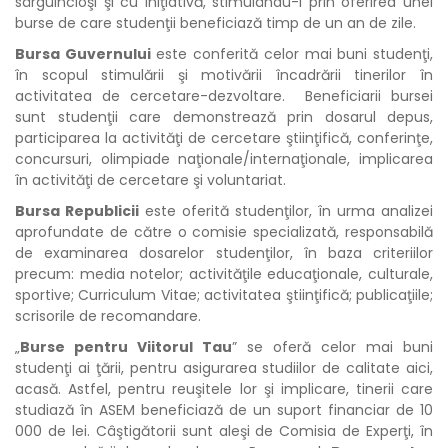
sârguincioşi şi cu iniţiativă, stimulându-i prin oferirea unei
burse de care studenţii beneficiază timp de un an de zile.
Bursa Guvernului
este conferită celor mai buni studenţi,
în scopul stimulării şi motivării încadrării tinerilor în
activitatea de cercetare-dezvoltare. Beneficiarii bursei
sunt studenţii care demonstrează prin dosarul depus,
participarea la activităţi de cercetare ştiinţifică, conferinţe,
concursuri, olimpiade naţionale/internaţionale, implicarea
în activităţi de cercetare şi voluntariat.
Bursa Republicii
este oferită studenţilor, în urma analizei
aprofundate de către o comisie specializată, responsabilă
de examinarea dosarelor studenţilor, în baza criteriilor
precum: media notelor; activităţile educaţionale, culturale,
sportive; Curriculum Vitae; activitatea ştiinţifică; publicaţiile;
scrisorile de recomandare.
„
Burse pentru Viitorul Tau
” se oferă celor mai buni
studenţi ai ţării, pentru asigurarea studiilor de calitate aici,
acasă. Astfel, pentru reuşitele lor şi implicare, tinerii care
studiază în ASEM beneficiază de un suport financiar de 10
000 de lei. Câştigătorii sunt aleşi de Comisia de Experţi, în