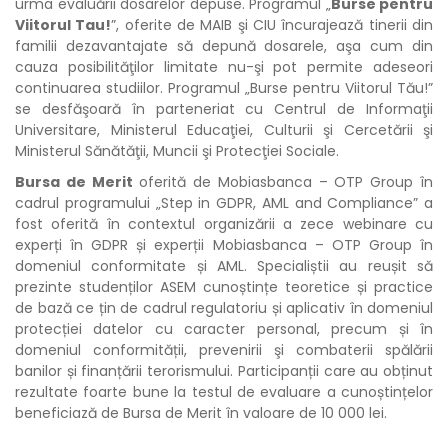
urma evaluării dosarelor depuse. Programul „
Burse pentru
Viitorul Tau!
”, oferite de MAIB şi CIU încurajează tinerii din
familii dezavantajate să depună dosarele, aşa cum din
cauza posibilităţilor limitate nu-şi pot permite adeseori
continuarea studiilor. Programul „Burse pentru Viitorul Tău!”
se desfăşoară în parteneriat cu Centrul de Informaţii
Universitare, Ministerul Educaţiei, Culturii şi Cercetării şi
Ministerul Sănătăţii, Muncii şi Protecţiei Sociale.
Bursa de Merit
oferită de Mobiasbanca – OTP Group în
cadrul programului „Step in GDPR, AML and Compliance” a
fost oferită în contextul organizării a zece webinare cu
experți în GDPR și experții Mobiasbanca – OTP Group în
domeniul conformitate și AML. Specialiștii au reușit să
prezinte studenților ASEM cunoștințe teoretice și practice
de bază ce țin de cadrul regulatoriu și aplicativ în domeniul
protecției datelor cu caracter personal, precum și în
domeniul conformității, prevenirii şi combaterii spălării
banilor și finanțării terorismului. Participanții care au obținut
rezultate foarte bune la testul de evaluare a cunoștințelor
beneficiază de Bursa de Merit în valoare de 10 000 lei.