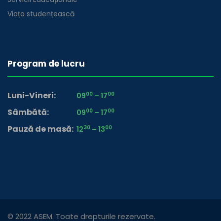
Viața studențească
Program de lucru
Luni-Vineri
00
00
09
– 17
Sâmbătă
00
00
09
– 17
Pauză de masă
30
00
12
– 13
© 2022 ASEM. Toate drepturile rezervate.