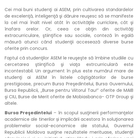
Cei mai buni studenţi ai ASEM, prin cultivarea standardelor
de excelenţă, inteligenţă şi dăruire reuşesc să se manifeste
la cel mai înalt nivel atât în activităţile curriclare, cât şi
înafara orelor. Or, ceea ce obţin din activităţi
extracurriculare, ştiinţifice sau sociale, conteză în egală
măsură atunci când studenţii accesează diverse burse
oferite prin concurs.
Faptul că studenţilor ASEM le reuşeşte să îmbine studiile cu
cercetarea ştiinţifică şi viaţa extrcurriculară este
incontestabil. Un argument în plus este numărul mare de
studenţi ai ASEM în listele câştigătorilor de burse
prestigioase, precum Bursa Preşedintelui, Bursa Guvernului,
Bursa Republicii, „Burse pentru Viitorul Tau!” oferite de MAIB
şi CIU, Burse de Merit oferite de Mobiasbanca- OTP Group şi
altele.
Bursa Preşedintelui
– în scopul susţinerii performanţelor
academice ale tinerilor și implicării acestora în soluţionarea
problemelor social-economice ale statului, Guvernul
Republicii Moldova susţine rezultatele merituase, studenţii